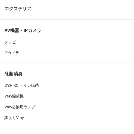
エクステリア
AV機器・IPカメラ
テレビ
IPカメラ
除菌消臭
OSHIROIトイレ除菌
Vray除菌機
Vray交換用ランプ
訳ありVray