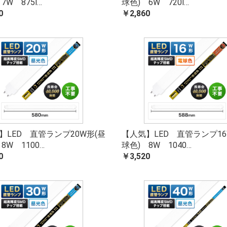
7W 875l…
球色) 6W 720l…
0
￥2,860
】LED 直管ランプ20W形(昼
【人気】LED 直管ランプ16
8W 1100…
球色) 8W 1040…
0
￥3,520