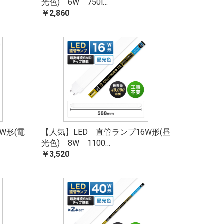
光色) 6W 750l…
￥2,860
W形(電
【人気】LED 直管ランプ16W形(昼
光色) 8W 1100…
￥3,520