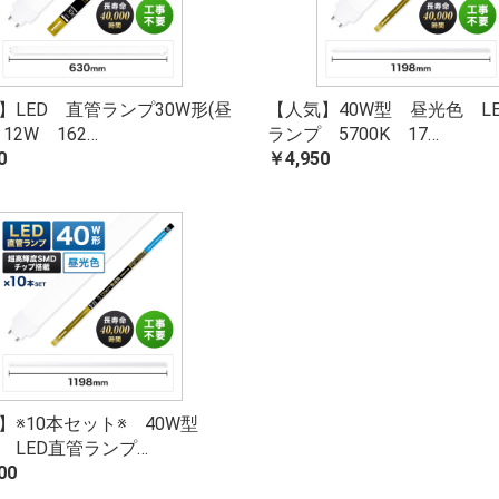
】LED 直管ランプ30W形(昼
【人気】40W型 昼光色 L
12W 162…
ランプ 5700K 17…
0
￥4,950
お買い物を続ける
カートへ進む
】※10本セット※ 40W型
 LED直管ランプ…
00