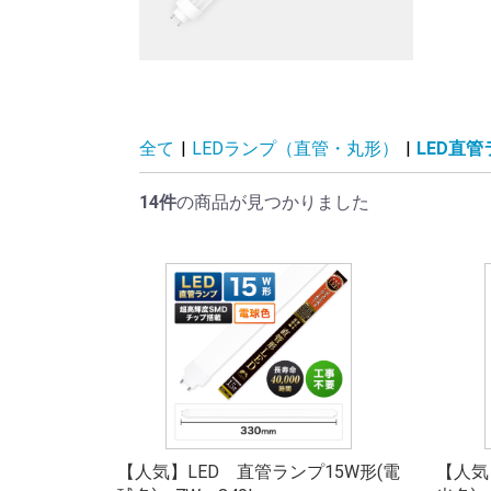
全て
|
LEDランプ（直管・丸形）
|
LED直
14件
の商品が見つかりました
【人気】LED 直管ランプ15W形(電
【人気